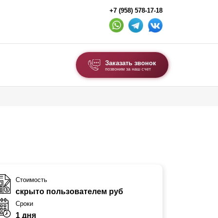
+7 (958) 578-17-18
Заказать звонок
позвоним за наш счет
ВЫБОР ПО ТИПУ
Модульные заборы и ограждения
Комбинированные заборы
Секционные заборы
ВОРОТА И КАЛИТКИ
Стоимость
скрыто пользователем руб
Ворота откатные
Сроки
Ворота распашные
1 дня
Ворота складные гармошка