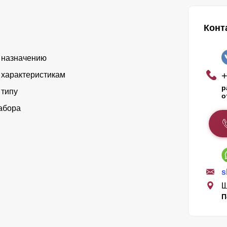
Конт
 назначению
+
 характеристикам
р
 типу
о
абора
s
Щ
П