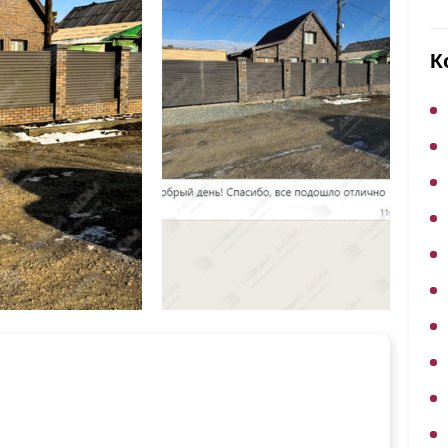
ВЫБОР ПО ХАРАКТЕРИСТИКАМ
Горизонтальные заборы
К
Высокие заборы
Красивые, дизайнерские заборы
ВЫБОР ПО СПОСОБУ МОНТАЖА
Заборы под ключ
Готовые заборы
Комплекты заборов-лего "сделай сам"
Быстровозводимые заборы