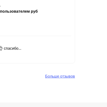
ь
 пользователем руб
 спасибо...
Добрый день
Читать вес
Больше отзывов