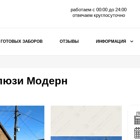
работаем с 00:00 до 24:00
отвечаем круглосуточно
 ГОТОВЫХ ЗАБОРОВ
ОТЗЫВЫ
ИНФОРМАЦИЯ
ВЫБОР ПО МАТЕРИАЛУ
Заборы с кирпичными столбами
алюзи Модерн
Заборы из евроштакетника
горизонтального
Металлические заборы для дачи
Забор жалюзи с кирпичными столбами
Металлические заборы
Металлические ограждения