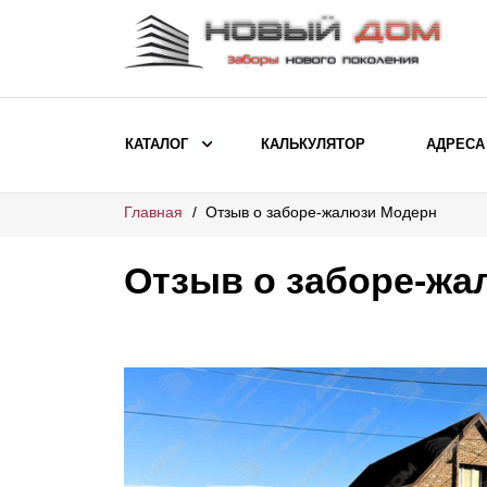
КАТАЛОГ
КАЛЬКУЛЯТОР
АДРЕСА
Главная
Отзыв о заборе-жалюзи Модерн
ВЫБОР ПО МОДЕЛИ
Заборы Ранчо
Отзыв о заборе-ж
Заборы Хай-тек
Заборы Классика
Заборы Жалюзи
ВЫБОР ПО НАЗНАЧЕНИЮ
Заборы и ограждения для детских
садов