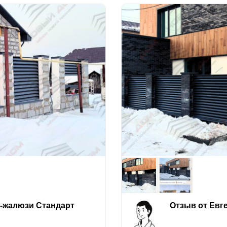
е-жалюзи Стандарт
Отзыв от Евг