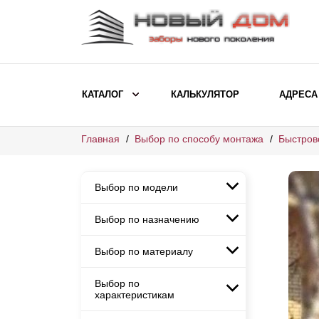
КАТАЛОГ
КАЛЬКУЛЯТОР
АДРЕСА
Главная
Выбор по способу монтажа
Быстров
ВЫБОР ПО МОДЕЛИ
Заборы Ранчо
Выбор по модели
Заборы Хай-тек
Заборы Классика
Выбор по назначению
Заборы Ранчо
Заборы Жалюзи
Заборы Хай-тек
Выбор по материалу
Заборы и ограждения для
Заборы Классика
детских садов
ВЫБОР ПО НАЗНАЧЕНИЮ
Заборы Жалюзи
Выбор по
Заборы с кирпичными столбами
Заборы для дачи
характеристикам
Заборы и ограждения для детских
Заборы из евроштакетника
Элитные заборы для коттеджей
садов