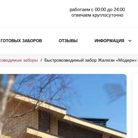
работаем с 00:00 до 24:00
отвечаем круглосуточно
 ГОТОВЫХ ЗАБОРОВ
ОТЗЫВЫ
ИНФОРМАЦИЯ
озводимые заборы
Быстровозводимый забор Жалюзи «Модерн»
ВЫБОР ПО МАТЕРИАЛУ
Заборы с кирпичными столбами
Заборы из евроштакетника
горизонтального
Металлические заборы для дачи
Забор жалюзи с кирпичными столбами
Металлические заборы
Металлические ограждения