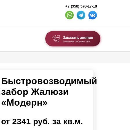
+7 (958) 578-17-18
Заказать звонок
позвоним за наш счет
ВЫБОР ПО ТИПУ
Модульные заборы и ограждения
Быстровозводимый
Комбинированные заборы
Секционные заборы
забор Жалюзи
«Модерн»
ВОРОТА И КАЛИТКИ
Ворота откатные
от 2341 руб. за кв.м.
Ворота распашные
Ворота складные гармошка