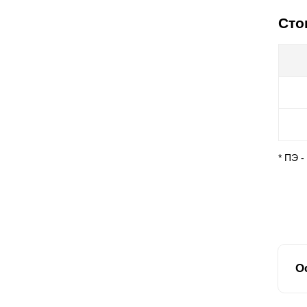
Сто
* ПЭ 
О