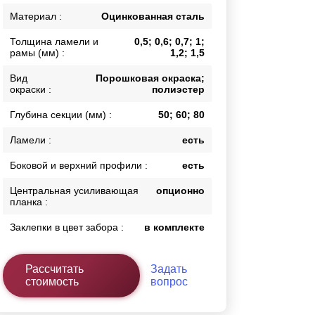
Каркасы ворот
Материал :
Оцинкованная сталь
Калитки
Толщина ламели и
0,5; 0,6; 0,7; 1;
Входные группы
рамы (мм) :
1,2; 1,5
Вид
Порошковая окраска;
окраски :
полиэстер
ВСЕ ДЛЯ ЗАБОРА
Глубина секции (мм) :
50; 60; 80
Панели для забора
Ламели :
есть
Боковой и верхний профили :
есть
Центральная усиливающая
опционно
планка :
Заклепки в цвет забора :
в комплекте
Рассчитать
Задать
стоимость
вопрос