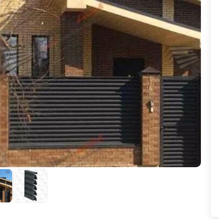
ВЫБОР ПО ХАРАКТЕРИСТИКАМ
Горизонтальные заборы
Высокие заборы
Красивые, дизайнерские заборы
ВЫБОР ПО СПОСОБУ МОНТАЖА
Заборы под ключ
Готовые заборы
Комплекты заборов-лего "сделай сам"
Быстровозводимые заборы