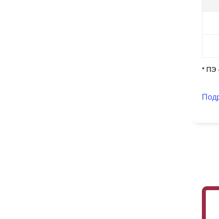
к 
Ес
по
цех
ко
мо
* ПЭ
за
Под