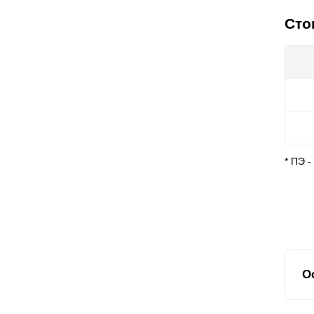
Сто
* ПЭ 
О