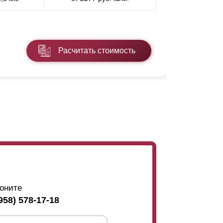
* ПЭ - поли
Расчитать стоимость
Подробнее
оните
958) 578-17-18
ример, увеличивая ширину
ламелей
сверху к