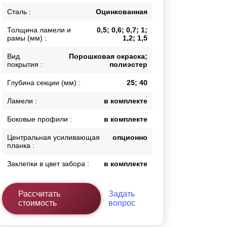
Каркасы ворот
Сталь :
Оцинкованная
Калитки
Толщина ламели и
0,5; 0,6; 0,7; 1;
Входные группы
рамы (мм) :
1,2; 1,5
Вид
Порошковая окраска;
покрытия :
полиэстер
ВСЕ ДЛЯ ЗАБОРА
Глубина секции (мм) :
25; 40
Панели для забора
Ламели :
в комплекте
Боковые профили :
в комплекте
Центральная усиливающая
опционно
планка :
Заклепки в цвет забора :
в комплекте
Рассчитать
Задать
стоимость
вопрос