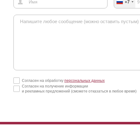
+7
я большей наглядности, мы предоставляем чертеж, рисунки, чтобы
брать наилучший забор, который подойдет именно вам.
Согласен на обработку
персональных данных
Согласен на получение информации
и рекламных предложений (сможете отказаться в любое время)