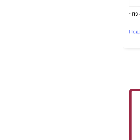
* ПЭ
Под
На
низ