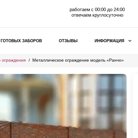
работаем с 00:00 до 24:00
отвечаем круглосуточно
 ГОТОВЫХ ЗАБОРОВ
ОТЗЫВЫ
ИНФОРМАЦИЯ
 ограждения
Металлическое ограждение модель «Ранчо»
ВЫБОР ПО МАТЕРИАЛУ
Заборы с кирпичными столбами
Заборы из евроштакетника
горизонтального
Металлические заборы для дачи
Забор жалюзи с кирпичными столбами
Металлические заборы
Металлические ограждения