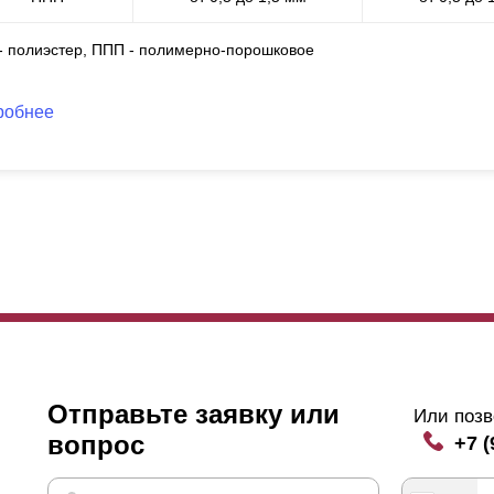
 - полиэстер, ППП - полимерно-порошковое
робнее
Отправьте заявку или
Или позв
вопрос
+7 (
 размерах
ламелей
и просвете можно сыграть таким образом, нап
у забора, или наоборот.