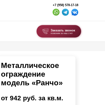
+7 (958) 578-17-18
Заказать звонок
позвоним за наш счет
ВЫБОР ПО ТИПУ
Модульные заборы и ограждения
Металлическое
Комбинированные заборы
Секционные заборы
ограждение
модель «Ранчо»
ВОРОТА И КАЛИТКИ
Ворота откатные
от 942 руб. за кв.м.
Ворота распашные
Ворота складные гармошка