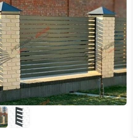
ВЫБОР ПО ХАРАКТЕРИСТИКАМ
Горизонтальные заборы
Высокие заборы
Красивые, дизайнерские заборы
ВЫБОР ПО СПОСОБУ МОНТАЖА
Заборы под ключ
Готовые заборы
Комплекты заборов-лего "сделай сам"
Быстровозводимые заборы