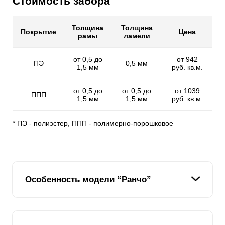
Стоимость забора
Толщина
Толщина
Покрытие
Цена
рамы
ламели
от 0,5 до
от 942
ПЭ
0,5 мм
1,5 мм
руб. кв.м.
от 0,5 до
от 0,5 до
от 1039
ППП
1,5 мм
1,5 мм
руб. кв.м.
* ПЭ - полиэстер, ППП - полимерно-порошковое
Особенность модели “Ранчо”
Модель "Ранчо" - это абсолютно схожая стилизация с
деревянным сельским забором, но только наш забор